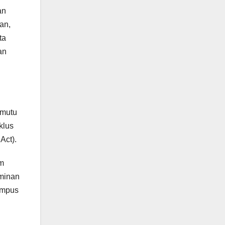
an
an,
ta
an
 mutu
klus
Act).
am
aminan
ampus