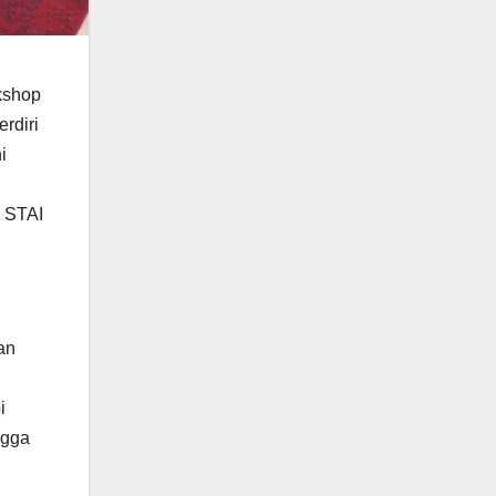
kshop
rdiri
i
i STAI
an
i
ngga