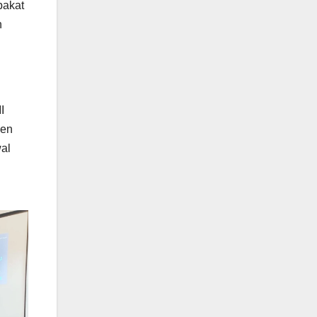
pakat
n
I
men
al