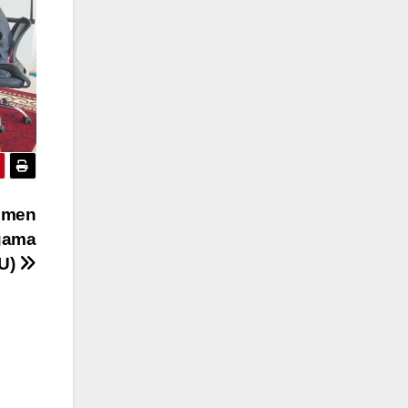
jemen
Agama
KU)