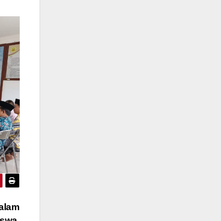
alam
iswa.