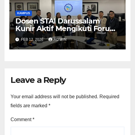
KAMPUS
Dosen STAI Darussalam
Kunir Aktif Mengikuti Forum
Ilmiah Internasional di
FEB 12, 2026
ADMIN
Filipina
Leave a Reply
Your email address will not be published.
Required
fields are marked
*
Comment
*