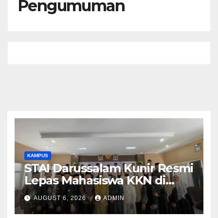
Pengumuman
KAMPUS
STAI Darussalam Kunir Resmi
Lepas Mahasiswa KKN di
Kecamatan Pagaden Barat
AUGUST 6, 2026
ADMIN