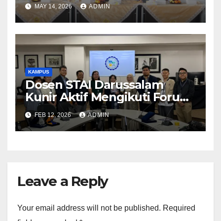
Magister Hukum Ekonomi
MAY 14, 2026
ADMIN
Syariah (S2) Pascasarjana UIN
Sunan Gunung Djati
Bandung
KAMPUS
Dosen STAI Darussalam
Kunir Aktif Mengikuti Forum
Ilmiah Internasional di
FEB 12, 2026
ADMIN
Filipina
Leave a Reply
Your email address will not be published.
Required