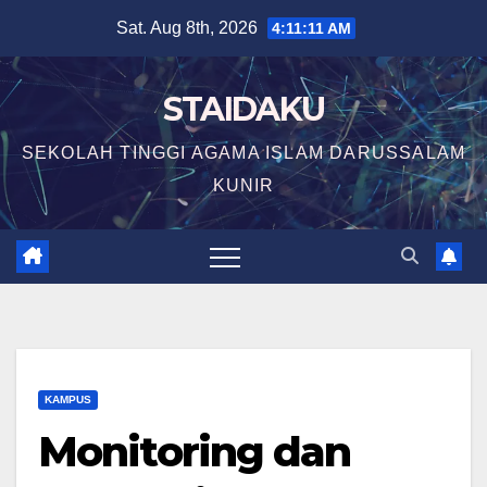
Skip
Sat. Aug 8th, 2026
4:11:12 AM
to
content
STAIDAKU
SEKOLAH TINGGI AGAMA ISLAM DARUSSALAM
KUNIR
KAMPUS
Monitoring dan