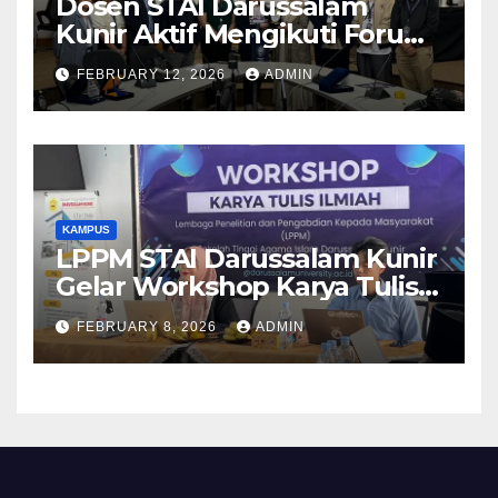
Dosen STAI Darussalam
Kunir Aktif Mengikuti Forum
Ilmiah Internasional di
FEBRUARY 12, 2026
ADMIN
Filipina
KAMPUS
LPPM STAI Darussalam Kunir
Gelar Workshop Karya Tulis
Ilmiah
FEBRUARY 8, 2026
ADMIN