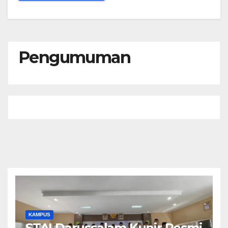
Pengumuman
KAMPUS
STAI Darussalam Kunir Resmi