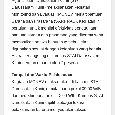
Agama Islam Darussalam Kunir (STAI
Darussalam Kunir) melaksanakan kegiatan
Monitoring dan Evaluasi (MONEV) terkait bantuan
Sarana dan Prasarana (SARPRAS). Kegiatan ini
bertujuan untuk menilai efektivitas penggunaan
bantuan sarana dan prasarana yang diterima serta
memastikan bahwa bantuan tersebut telah
digunakan sesuai dengan ketentuan yang berlaku.
Acara berlangsung di kampus STAI Darussalam
Kunir dengan dihadiri oleh 7 peserta.
Tempat dan Waktu Pelaksanaan
Kegiatan MONEV dilaksanakan di kampus STAI
Darussalam Kunir, dimulai pada pukul 09.00 WIB
dan berakhir pada pukul 13.00 WIB. Kampus STAI
Darussalam Kunir dipilih sebagai lokasi
pelaksanaan karena menyediakan akses