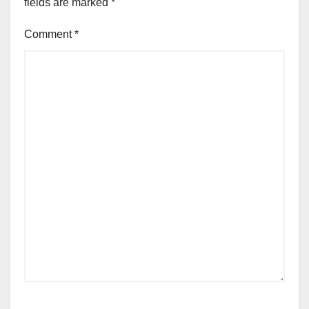
fields are marked
*
Comment
*