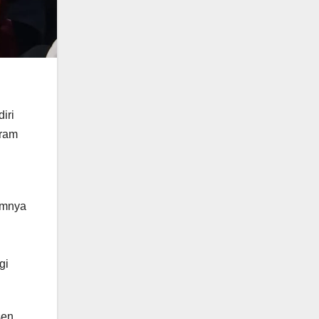
iri
gram
umnya
gi
sen