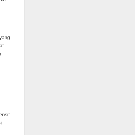
 yang
at
n
ensif
i