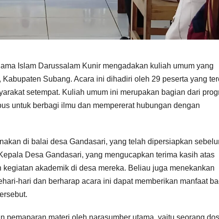
 Agama Islam Darussalam Kunir mengadakan kuliah umum yang
abupaten Subang. Acara ini dihadiri oleh 29 peserta yang terd
yarakat setempat. Kuliah umum ini merupakan bagian dari pro
pus untuk berbagi ilmu dan mempererat hubungan dengan
nakan di balai desa Gandasari, yang telah dipersiapkan sebel
i Kepala Desa Gandasari, yang mengucapkan terima kasih atas
 kegiatan akademik di desa mereka. Beliau juga menekankan
ari-hari dan berharap acara ini dapat memberikan manfaat ba
ersebut.
an pemaparan materi oleh narasumber utama, yaitu seorang do