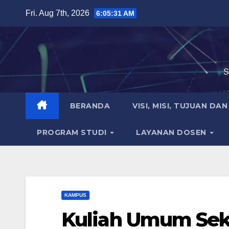
Skip
Fri. Aug 7th, 2026
6:05:32 AM
to
content
S
BERANDA
VISI, MISI, TUJUAN DA
PROGRAM STUDI
LAYANAN DOSEN
KAMPUS
Kuliah Umum Sek