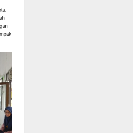
ta,
iah
ngan
ampak