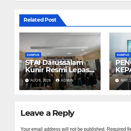
Related Post
KAMPUS
KAMPUS
STAI Darussalam
PEN
Kunir Resmi Lepas
KEP
Mahasiswa KKN di
MAS
AUG 6, 2026
ADMIN
MAY 1
Kecamatan
Prog
Pagaden Barat
Mag
Ekon
(S2)
Leave a Reply
UIN
Djat
Your email address will not be published.
Required fi