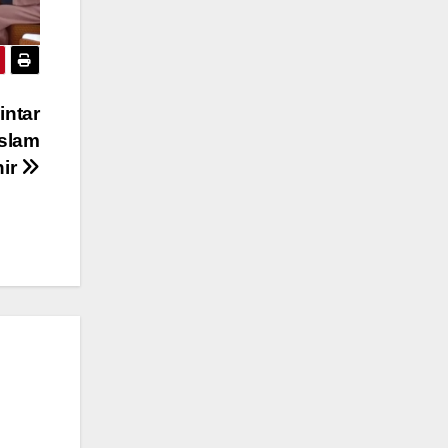
intar
Islam
nir