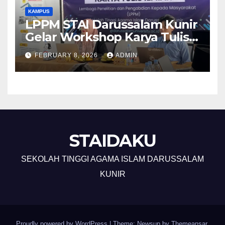
KAMPUS
LPPM STAI Darussalam Kunir
Gelar Workshop Karya Tulis
Ilmiah
FEBRUARY 8, 2026
ADMIN
STAIDAKU
SEKOLAH TINGGI AGAMA ISLAM DARUSSALAM
KUNIR
Proudly powered by WordPress
|
Theme: Newsup by
Themeansar
.