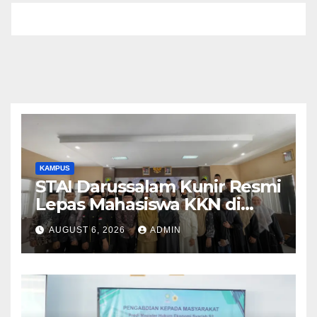
KAMPUS
STAI Darussalam Kunir Resmi
Lepas Mahasiswa KKN di
Kecamatan Pagaden Barat
AUGUST 6, 2026
ADMIN