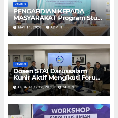
KAMPUS
PENGABDIAN KEPADA
MASYARAKAT Program Studi
Magister Hukum Ekonomi
MAY 14, 2026
ADMIN
Syariah (S2) Pascasarjana UIN
Sunan Gunung Djati
Bandung
KAMPUS
Dosen STAI Darussalam
Kunir Aktif Mengikuti Forum
Ilmiah Internasional di
FEBRUARY 12, 2026
ADMIN
Filipina