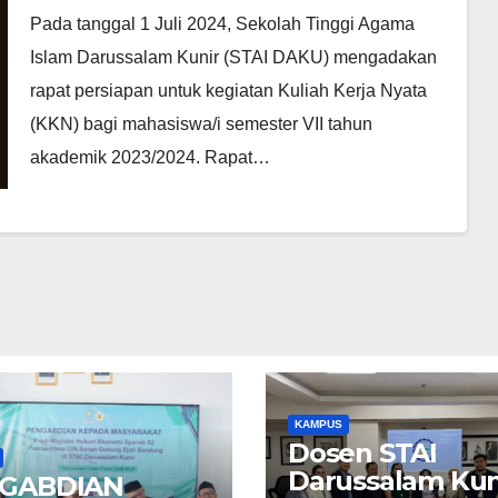
Agama Islam Darussalam Kunir
Pada tanggal 1 Juli 2024, Sekolah Tinggi Agama
(STAI DAKU) Tahun Akademik
Islam Darussalam Kunir (STAI DAKU) mengadakan
2023/2024
rapat persiapan untuk kegiatan Kuliah Kerja Nyata
(KKN) bagi mahasiswa/i semester VII tahun
akademik 2023/2024. Rapat…
KAMPUS
Dosen STAI
Darussalam Kun
GABDIAN