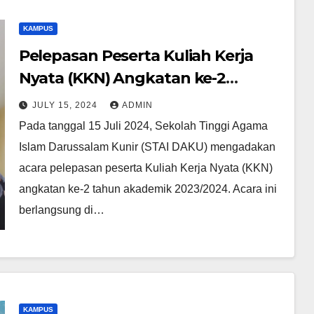
KAMPUS
Pelepasan Peserta Kuliah Kerja
Nyata (KKN) Angkatan ke-2
Sekolah Tinggi Agama Islam
JULY 15, 2024
ADMIN
Darussalam Kunir (STAI DAKU)
Pada tanggal 15 Juli 2024, Sekolah Tinggi Agama
Tahun Akademik 2023/2024
Islam Darussalam Kunir (STAI DAKU) mengadakan
acara pelepasan peserta Kuliah Kerja Nyata (KKN)
angkatan ke-2 tahun akademik 2023/2024. Acara ini
berlangsung di…
KAMPUS