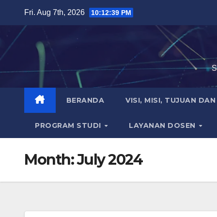
Skip
Fri. Aug 7th, 2026
10:12:40 PM
to
content
S
BERANDA
VISI, MISI, TUJUAN DA
PROGRAM STUDI
LAYANAN DOSEN
Month:
July 2024