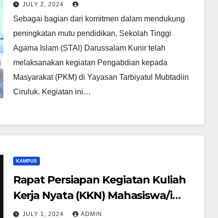
Masyarakat Di Kalijati Subang
JULY 2, 2024
Bersama Mahasiswa
Sebagai bagian dari komitmen dalam mendukung
peningkatan mutu pendidikan, Sekolah Tinggi
Agama Islam (STAI) Darussalam Kunir telah
melaksanakan kegiatan Pengabdian kepada
Masyarakat (PKM) di Yayasan Tarbiyatul Mubtadiin
Ciruluk. Kegiatan ini…
KAMPUS
Rapat Persiapan Kegiatan Kuliah
Kerja Nyata (KKN) Mahasiswa/i
Semester VII Sekolah Tinggi
JULY 1, 2024
ADMIN