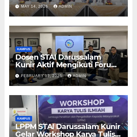
Magister Hukum Ekonomi
MAY 14, 2026
ADMIN
Syariah (S2) Pascasarjana UIN
Sunan Gunung Djati
Bandung
KAMPUS
Dosen STAI Darussalam
Kunir Aktif Mengikuti Forum
Ilmiah Internasional di
FEBRUARY 12, 2026
ADMIN
Filipina
KAMPUS
LPPM STAI Darussalam Kunir
Gelar Workshop Karya Tulis