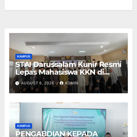
KAMPUS
STAI Darussalam Kunir Resmi
Lepas Mahasiswa KKN di
Kecamatan Pagaden Barat
AUGUST 6, 2026
ADMIN
KAMPUS
PENGABDIAN KEPADA