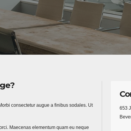
age?
Co
 Morbi consectetur augue a finibus sodales. Ut
653 J
Bever
isis orci. Maecenas elementum quam eu neque