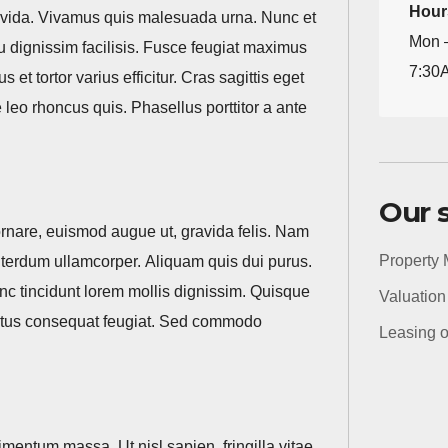
Hour
ravida. Vivamus quis malesuada urna. Nunc et
Mon –
eu dignissim facilisis. Fusce feugiat maximus
7:30
s et tortor varius efficitur. Cras sagittis eget
leo rhoncus quis. Phasellus porttitor a ante
Our 
rnare, euismod augue ut, gravida felis. Nam
Property
interdum ullamcorper. Aliquam quis dui purus.
c tincidunt lorem mollis dignissim. Quisque
Valuation
etus consequat feugiat. Sed commodo
Leasing o
entum massa. Ut nisl sapien, fringilla vitae